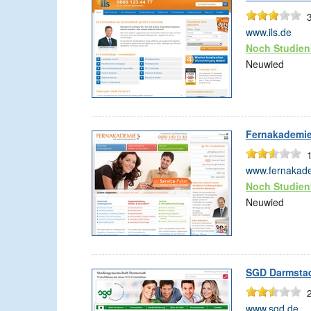
www.ils.de
Noch Studien
Neuwied
Fernakademie
www.fernakade
Noch Studien
Neuwied
SGD Darmsta
www.sgd.de